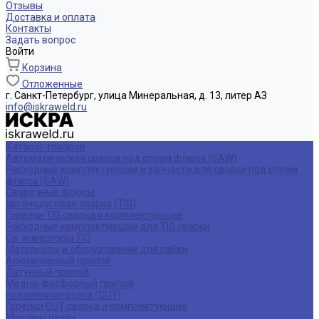
Отзывы
Доставка и оплата
Контакты
Задать вопрос
Войти
Корзина
Отложенные
г. Санкт-Петербург, улица Минеральная, д. 13, литер АЗ
info@iskraweld.ru
Каталог товаров
Автоматическая сварка под слоем флюса (SAW)
Расходные комплектующие и запчасти для сварки под слоем
флюса (SAW)
Сварочные флюсы
аргонодуговая сварка (TIG)
Горелки TIG сварка и комплектующие
Расходные комплектующие для TIG сварки
Св. инверторы TIG
Материалы и оборудование для пайки
Алюминиевый припой
Латунный припой
Медно-фосфорный припой
плазменная резка (CUT)
Горелки CUT сварка и комплектующие
Машины резки