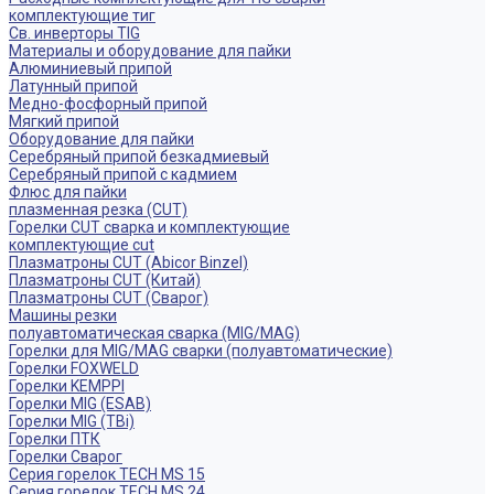
комплектующие тиг
Св. инверторы TIG
Материалы и оборудование для пайки
Алюминиевый припой
Латунный припой
Медно-фосфорный припой
Мягкий припой
Оборудование для пайки
Серебряный припой безкадмиевый
Серебряный припой с кадмием
Флюс для пайки
плазменная резка (CUT)
Горелки CUT сварка и комплектующие
комплектующие cut
Плазматроны CUT (Abicor Binzel)
Плазматроны CUT (Китай)
Плазматроны CUT (Сварог)
Машины резки
полуавтоматическая сварка (MIG/MAG)
Горелки для MIG/MAG сварки (полуавтоматические)
Горелки FOXWELD
Горелки KEMPPI
Горелки MIG (ESAB)
Горелки MIG (TBi)
Горелки ПТК
Горелки Сварог
Серия горелок TECH MS 15
Серия горелок TECH MS 24