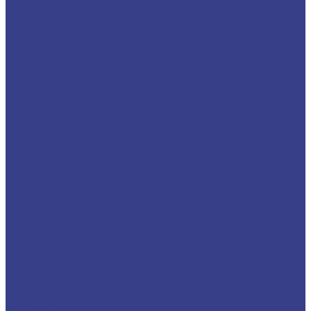
Для высокопрочных и теплоустойчивых сталей
Для углеродистых и низколегированных сталей
Проволока для наплавки
Сварочные электроды
Для нержавеющих сталей
Для разнородных сталей
Для сварки алюминия
Для сварки бронзы
Для сварки меди
Для трубопроводов, высокопрочных и теплоустойчивых сталей
Для углеродистых сталей
Для чугуна и сплавов на основе никеля
Электроды для резки и строжки
Электроды наплавочные
Сварочный омедненный пруток
Для высокопрочных и теплоустойчивых сталей
Для углеродистых и низколегированных сталей
Флюс для сварки
Сварочные принадлежности
Горелки
Средства защиты
Защитные сварочные покрывала
Краги сварщика, фартуки
Маски сварщика, очки защитные
Одежда сварщика ESAB
Перчатки рабочие
Системы вытяжки сварочных дымов
Химия для сварки