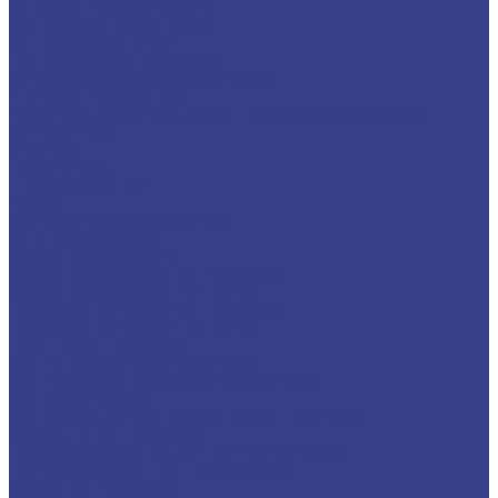
Сопла для горелок PARKER
Комплектующие для Сварог
Св. полуавтоматы MIG
Принадлежности для сварки
Заточка вольфрамовых электродов
Инструменты сварщика
Редукторы, регуляторы баллонные. Системы экономии и
контроля газа
Строгачи
Термопеналы
Шторы сварочные
Резаки
ручная дуговая сварка (MMA)
Св. инверторы MMA
Сварочные материалы
Алюминиевая сварочная проволока
Алюминиевый сварочный пруток
Нержавеющая сварочная проволока
Нержавеющий сварочный пруток
Порошковая проволока
Для наплавки и ремонта деталей
Для нержавеющих и жаростойких сталей
Для сварки чугуна
Для углеродистых и низколегированных сталей
Самозащитная проволока
Проволока сварочная для цветных металлов
Пруток для сварки цветных металлов
Сварочная проволока