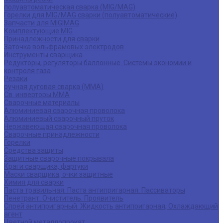
полуавтоматическая сварка (MIG/MAG)
Горелки для MIG/MAG сварки (полуавтоматические)
Запчасти для MIG|MAG
Комплектующие MIG
Принадлежности для сварки
Заточка вольфрамовых электродов
Инструменты сварщика
Редукторы, регуляторы баллонные. Системы экономии и
контроля газа
Резаки
ручная дуговая сварка (MMA)
Св. инверторы MMA
Сварочные материалы
Алюминиевая сварочная проволока
Алюминиевый сварочный пруток
Нержавеющая сварочная проволока
Сварочные принадлежности
Горелки
Средства защиты
Защитные сварочные покрывала
Краги сварщика, фартуки
Маски сварщика, очки защитные
Химия для сварки
Паста травильная. Паста антипригарная. Пассиваторы
Пенетрант. Очиститель. Проявитель
Спрей антипригарный. Жидкость антипригарная, Охлаждающий
агент
Цветной металлопрокат