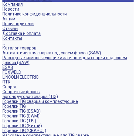
Компания
Новости
Политика конфиденциальности
Акции
Производители
Отзывы
Доставка и оплата
Контакты
...
Каталог товаров
Автоматическая сварка под слоем флюса (SAW)
Расходные комплектующие и запчасти для сварки под слоем
флюса (SAW)
ESAB
FOXWELD
LINCOLN ELECTRIC
ПТК
Сварог
Сварочные флюсы
аргонодуговая сварка (TIG)
Горелки TIG сварка и комплектующие
Горелки TIG
Горелки TIG (ESAB)
Горелки TIG (EWM)
Горелки TIG (TBi)
Горелки TIG (Китай)
Горелки TIG (СВАРОГ)
Расходные комплектующие для TIG сварки