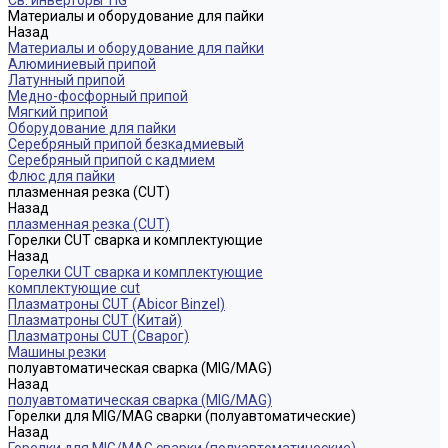
Св. инверторы TIG
Материалы и оборудование для пайки
Назад
Материалы и оборудование для пайки
Алюминиевый припой
Латунный припой
Медно-фосфорный припой
Мягкий припой
Оборудование для пайки
Серебряный припой безкадмиевый
Серебряный припой с кадмием
Флюс для пайки
плазменная резка (CUT)
Назад
плазменная резка (CUT)
Горелки CUT сварка и комплектующие
Назад
Горелки CUT сварка и комплектующие
комплектующие cut
Плазматроны CUT (Abicor Binzel)
Плазматроны CUT (Китай)
Плазматроны CUT (Сварог)
Машины резки
полуавтоматическая сварка (MIG/MAG)
Назад
полуавтоматическая сварка (MIG/MAG)
Горелки для MIG/MAG сварки (полуавтоматические)
Назад