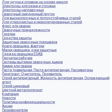
Для чугуна и сплавов на основе никеля
Электроды для резки и строжки
Электроды наплавочные
Сварочный омедненный пруток
Для высокопрочных и теплоустойчивых сталей
Для углеродистых и низколегированных сталей
Флюс для сварки
Сварочные принадлежности
Горелки
Средства защиты
Защитные сварочные покрывала
Краги сварщика, фартуки
Маски сварщика, очки защитные
Одежда сварщика ESAB
Перчатки рабочие
Системы вытяжки сварочных дымов
Химия для сварки
Паста травильная. Паста антипригарная. Пассиваторы
Пенетрант. Очиститель. Проявитель
Спрей антипригарный. Жидкость антипригарная, Охлаждающий
агент
Спрей цинковый
Цветной металлопрокат
Компания
Новости
Политика конфиденциальности
Акции
Производители