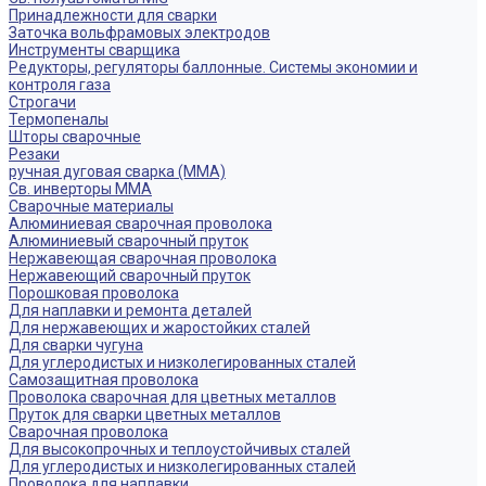
Принадлежности для сварки
Заточка вольфрамовых электродов
Инструменты сварщика
Редукторы, регуляторы баллонные. Системы экономии и
контроля газа
Строгачи
Термопеналы
Шторы сварочные
Резаки
ручная дуговая сварка (MMA)
Св. инверторы MMA
Сварочные материалы
Алюминиевая сварочная проволока
Алюминиевый сварочный пруток
Нержавеющая сварочная проволока
Нержавеющий сварочный пруток
Порошковая проволока
Для наплавки и ремонта деталей
Для нержавеющих и жаростойких сталей
Для сварки чугуна
Для углеродистых и низколегированных сталей
Самозащитная проволока
Проволока сварочная для цветных металлов
Пруток для сварки цветных металлов
Сварочная проволока
Для высокопрочных и теплоустойчивых сталей
Для углеродистых и низколегированных сталей
Проволока для наплавки