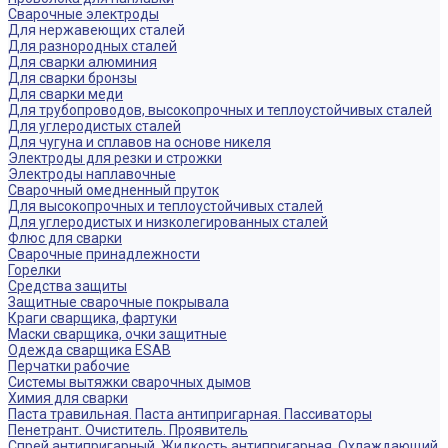
Сварочные электроды
Для нержавеющих сталей
Для разнородных сталей
Для сварки алюминия
Для сварки бронзы
Для сварки меди
Для трубопроводов, высокопрочных и теплоустойчивых сталей
Для углеродистых сталей
Для чугуна и сплавов на основе никеля
Электроды для резки и строжки
Электроды наплавочные
Сварочный омедненный пруток
Для высокопрочных и теплоустойчивых сталей
Для углеродистых и низколегированных сталей
Флюс для сварки
Сварочные принадлежности
Горелки
Средства защиты
Защитные сварочные покрывала
Краги сварщика, фартуки
Маски сварщика, очки защитные
Одежда сварщика ESAB
Перчатки рабочие
Системы вытяжки сварочных дымов
Химия для сварки
Паста травильная. Паста антипригарная. Пассиваторы
Пенетрант. Очиститель. Проявитель
Спрей антипригарный. Жидкость антипригарная, Охлаждающий