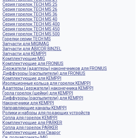
Серия горелок TECH MS 25
Серия горелок TECH MS 26
Серия горелок TECH MS 36
Серия горелок TECH MS 40
Серия горелок TECH MS 400
Серия горелок TECH MS 450
Серия горелок TECH MS 500
Горелки серии TECH MS
Запчасти для MIG|MAG
Запчасти для ABICOR BINZEL
Запчасти для KEMPPI
Комплектующие MIG
Комплектующие для FRONIUS
Держатели (адаптеры) наконечников для FRONIUS
Диффузоры (распылители) для FRONIUS
Комплектующие для KEMPPI
Изоляционные кольца для горелок KEMPPI
Адаптеры (держатели) наконечника KEMPPI
Горла горелок (шейки) для KEMPPI
Диффузоры (распылители) для KEMPPI
Наконечники для KEMPPI
Направляющие каналы KEMPPI
Ролики и наборы для подающих устройств
Сопла для горелок КЕМPPI
Комплектующие для PARKER
Сопла для горелок PARKER
Комплектующие для Сварог
Св. полуавтоматы MIG