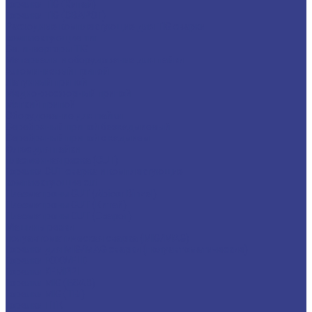
Горелки TIG (Китай)
Горелки TIG (СВАРОГ)
Расходные комплектующие для TIG сварки
комплектующие тиг
Св. инверторы TIG
Материалы и оборудование для пайки
Алюминиевый припой
Латунный припой
Медно-фосфорный припой
Мягкий припой
Оборудование для пайки
Серебряный припой безкадмиевый
Серебряный припой с кадмием
Флюс для пайки
плазменная резка (CUT)
Горелки CUT сварка и комплектующие
комплектующие cut
Плазматроны CUT (Abicor Binzel)
Плазматроны CUT (Китай)
Плазматроны CUT (Сварог)
Машины резки
полуавтоматическая сварка (MIG/MAG)
Горелки для MIG/MAG сварки (полуавтоматические)
Горелки FOXWELD
Горелки KEMPPI
Горелки MIG (ESAB)
Горелки MIG (TBi)
Горелки ПТК