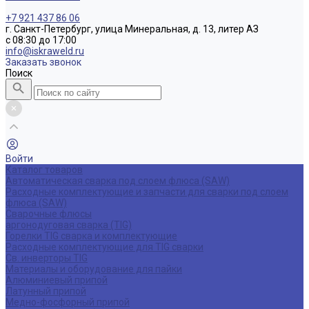
+7 921 437 86 06
г. Санкт-Петербург, улица Минеральная, д. 13, литер АЗ
с 08:30 до 17:00
info@iskraweld.ru
Заказать звонок
Поиск
Войти
Каталог товаров
Автоматическая сварка под слоем флюса (SAW)
Расходные комплектующие и запчасти для сварки под слоем
флюса (SAW)
Сварочные флюсы
аргонодуговая сварка (TIG)
Горелки TIG сварка и комплектующие
Расходные комплектующие для TIG сварки
Св. инверторы TIG
Материалы и оборудование для пайки
Алюминиевый припой
Латунный припой
Медно-фосфорный припой