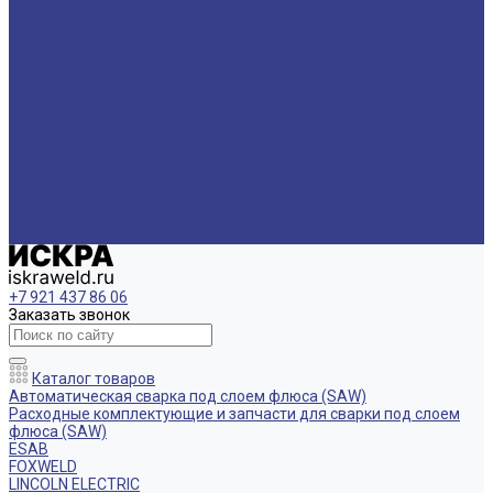
Паста травильная. Паста антипригарная. Пассиваторы
Пенетрант. Очиститель. Проявитель
Спрей антипригарный. Жидкость антипригарная, Охлаждающий
агент
Спрей цинковый
Цветной металлопрокат
Компания
Новости
Политика конфиденциальности
Акции
Производители
Отзывы
Доставка и оплата
Контакты
+7 921 437 86 06
Заказать звонок
Каталог товаров
Автоматическая сварка под слоем флюса (SAW)
Расходные комплектующие и запчасти для сварки под слоем
флюса (SAW)
ESAB
FOXWELD
LINCOLN ELECTRIC