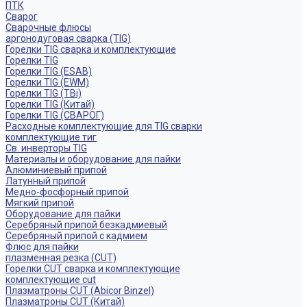
ПТК
Сварог
Сварочные флюсы
аргонодуговая сварка (TIG)
Горелки TIG сварка и комплектующие
Горелки TIG
Горелки TIG (ESAB)
Горелки TIG (EWM)
Горелки TIG (TBi)
Горелки TIG (Китай)
Горелки TIG (СВАРОГ)
Расходные комплектующие для TIG сварки
комплектующие тиг
Св. инверторы TIG
Материалы и оборудование для пайки
Алюминиевый припой
Латунный припой
Медно-фосфорный припой
Мягкий припой
Оборудование для пайки
Серебряный припой безкадмиевый
Серебряный припой с кадмием
Флюс для пайки
плазменная резка (CUT)
Горелки CUT сварка и комплектующие
комплектующие cut
Плазматроны CUT (Abicor Binzel)
Плазматроны CUT (Китай)