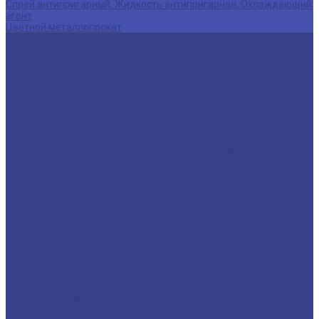
Спрей антипригарный. Жидкость антипригарная, Охлаждающий
агент
Цветной металлопрокат
Компания
Новости
Политика конфиденциальности
Акции
Производители
Отзывы
Доставка и оплата
Контакты
...
Каталог товаров
Автоматическая сварка под слоем флюса (SAW)
Расходные комплектующие и запчасти для сварки под слоем
флюса (SAW)
ESAB
FOXWELD
LINCOLN ELECTRIC
ПТК
Сварог
Сварочные флюсы
аргонодуговая сварка (TIG)
Горелки TIG сварка и комплектующие
Горелки TIG
Горелки TIG (ESAB)
Горелки TIG (EWM)
Горелки TIG (TBi)