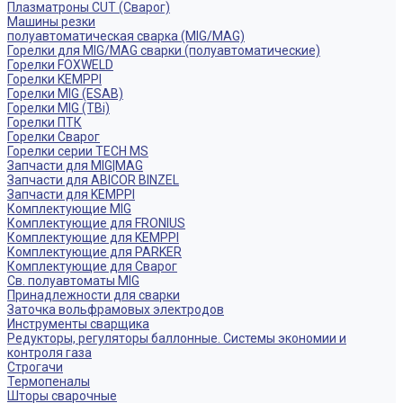
Плазматроны CUT (Сварог)
Машины резки
полуавтоматическая сварка (MIG/MAG)
Горелки для MIG/MAG сварки (полуавтоматические)
Горелки FOXWELD
Горелки KEMPPI
Горелки MIG (ESAB)
Горелки MIG (TBi)
Горелки ПТК
Горелки Сварог
Горелки серии TECH MS
Запчасти для MIG|MAG
Запчасти для ABICOR BINZEL
Запчасти для KEMPPI
Комплектующие MIG
Комплектующие для FRONIUS
Комплектующие для KEMPPI
Комплектующие для PARKER
Комплектующие для Сварог
Св. полуавтоматы MIG
Принадлежности для сварки
Заточка вольфрамовых электродов
Инструменты сварщика
Редукторы, регуляторы баллонные. Системы экономии и
контроля газа
Строгачи
Термопеналы
Шторы сварочные