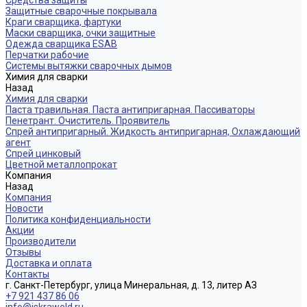
Средства защиты
Защитные сварочные покрывала
Краги сварщика, фартуки
Маски сварщика, очки защитные
Одежда сварщика ESAB
Перчатки рабочие
Системы вытяжки сварочных дымов
Химия для сварки
Назад
Химия для сварки
Паста травильная. Паста антипригарная. Пассиваторы
Пенетрант. Очиститель. Проявитель
Спрей антипригарный. Жидкость антипригарная, Охлаждающий
агент
Спрей цинковый
Цветной металлопрокат
Компания
Назад
Компания
Новости
Политика конфиденциальности
Акции
Производители
Отзывы
Доставка и оплата
Контакты
г. Санкт-Петербург, улица Минеральная, д. 13, литер АЗ
+7 921 437 86 06