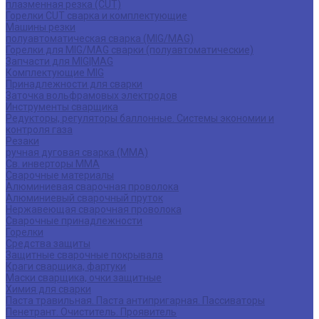
плазменная резка (CUT)
Горелки CUT сварка и комплектующие
Машины резки
полуавтоматическая сварка (MIG/MAG)
Горелки для MIG/MAG сварки (полуавтоматические)
Запчасти для MIG|MAG
Комплектующие MIG
Принадлежности для сварки
Заточка вольфрамовых электродов
Инструменты сварщика
Редукторы, регуляторы баллонные. Системы экономии и
контроля газа
Резаки
ручная дуговая сварка (MMA)
Св. инверторы MMA
Сварочные материалы
Алюминиевая сварочная проволока
Алюминиевый сварочный пруток
Нержавеющая сварочная проволока
Сварочные принадлежности
Горелки
Средства защиты
Защитные сварочные покрывала
Краги сварщика, фартуки
Маски сварщика, очки защитные
Химия для сварки
Паста травильная. Паста антипригарная. Пассиваторы
Пенетрант. Очиститель. Проявитель