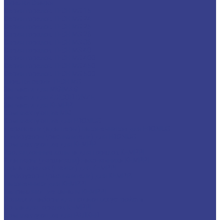
Горелки Сварог
Серия горелок TECH MS 15
Серия горелок TECH MS 24
Серия горелок TECH MS 25
Серия горелок TECH MS 26
Серия горелок TECH MS 36
Серия горелок TECH MS 40
Серия горелок TECH MS 400
Серия горелок TECH MS 450
Серия горелок TECH MS 500
Горелки серии TECH MS
Запчасти для MIG|MAG
Запчасти для ABICOR BINZEL
Запчасти для KEMPPI
Комплектующие MIG
Комплектующие для FRONIUS
Держатели (адаптеры) наконечников для FRONIUS
Диффузоры (распылители) для FRONIUS
Комплектующие для KEMPPI
Изоляционные кольца для горелок KEMPPI
Адаптеры (держатели) наконечника KEMPPI
Горла горелок (шейки) для KEMPPI
Диффузоры (распылители) для KEMPPI
Наконечники для KEMPPI
Направляющие каналы KEMPPI
Ролики и наборы для подающих устройств
Сопла для горелок КЕМPPI
Комплектующие для PARKER