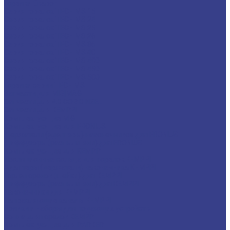
Горелки Сварог
Серия горелок TECH MS 15
Серия горелок TECH MS 24
Серия горелок TECH MS 25
Серия горелок TECH MS 26
Серия горелок TECH MS 36
Серия горелок TECH MS 40
Серия горелок TECH MS 400
Серия горелок TECH MS 450
Серия горелок TECH MS 500
Горелки серии TECH MS
Запчасти для MIG|MAG
Запчасти для ABICOR BINZEL
Запчасти для KEMPPI
Комплектующие MIG
Комплектующие для FRONIUS
Держатели (адаптеры) наконечников для FRONIUS
Диффузоры (распылители) для FRONIUS
Комплектующие для KEMPPI
Изоляционные кольца для горелок KEMPPI
Адаптеры (держатели) наконечника KEMPPI
Горла горелок (шейки) для KEMPPI
Диффузоры (распылители) для KEMPPI
Наконечники для KEMPPI
Направляющие каналы KEMPPI
Ролики и наборы для подающих устройств
Сопла для горелок КЕМPPI
Комплектующие для PARKER