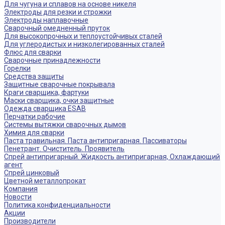
Для чугуна и сплавов на основе никеля
Электроды для резки и строжки
Электроды наплавочные
Сварочный омедненный пруток
Для высокопрочных и теплоустойчивых сталей
Для углеродистых и низколегированных сталей
Флюс для сварки
Сварочные принадлежности
Горелки
Средства защиты
Защитные сварочные покрывала
Краги сварщика, фартуки
Маски сварщика, очки защитные
Одежда сварщика ESAB
Перчатки рабочие
Системы вытяжки сварочных дымов
Химия для сварки
Паста травильная. Паста антипригарная. Пассиваторы
Пенетрант. Очиститель. Проявитель
Спрей антипригарный. Жидкость антипригарная, Охлаждающий
агент
Спрей цинковый
Цветной металлопрокат
Компания
Новости
Политика конфиденциальности
Акции
Производители