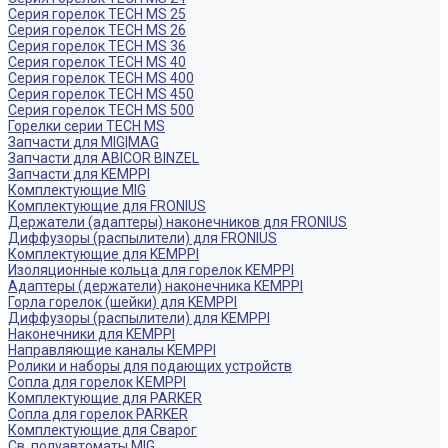
Серия горелок TECH MS 25
Серия горелок TECH MS 26
Серия горелок TECH MS 36
Серия горелок TECH MS 40
Серия горелок TECH MS 400
Серия горелок TECH MS 450
Серия горелок TECH MS 500
Горелки серии TECH MS
Запчасти для MIG|MAG
Запчасти для ABICOR BINZEL
Запчасти для KEMPPI
Комплектующие MIG
Комплектующие для FRONIUS
Держатели (адаптеры) наконечников для FRONIUS
Диффузоры (распылители) для FRONIUS
Комплектующие для KEMPPI
Изоляционные кольца для горелок KEMPPI
Адаптеры (держатели) наконечника KEMPPI
Горла горелок (шейки) для KEMPPI
Диффузоры (распылители) для KEMPPI
Наконечники для KEMPPI
Направляющие каналы KEMPPI
Ролики и наборы для подающих устройств
Сопла для горелок КЕМPPI
Комплектующие для PARKER
Сопла для горелок PARKER
Комплектующие для Сварог
Св. полуавтоматы MIG