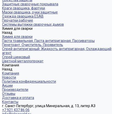
Средства защиты
Защитные сварочные покрывала
Краги сварщика, фартуки
Маски сварщика, очки защитные
Одежда сварщика ESAB
Перчатки рабочие
Системы вытяжки сварочных дымов
Химия для сварки
Назад
Химия для сварки
Паста травильная. Паста антипригарная. Пассиваторы
Пенетрант. Очиститель. Проявитель
Спрей антипригарный. Жидкость антипригарная, Охлаждающий
агент
Спрей цинковый
Цветной металлопрокат
Компания
Назад
Компания
Новости
Политика конфиденциальности
Акции
Производители
Отзывы
Доставка и оплата
Контакты
г. Санкт-Петербург, улица Минеральная, д. 13, литер АЗ
+7 921 437 86 06