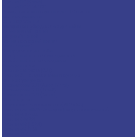
Горелки TIG (Китай)
Горелки TIG (СВАРОГ)
Расходные комплектующие для TIG сварки
комплектующие тиг
Св. инверторы TIG
Материалы и оборудование для пайки
Алюминиевый припой
Латунный припой
Медно-фосфорный припой
Мягкий припой
Оборудование для пайки
Серебряный припой безкадмиевый
Серебряный припой с кадмием
Флюс для пайки
плазменная резка (CUT)
Горелки CUT сварка и комплектующие
комплектующие cut
Плазматроны CUT (Abicor Binzel)
Плазматроны CUT (Китай)
Плазматроны CUT (Сварог)
Машины резки
полуавтоматическая сварка (MIG/MAG)
Горелки для MIG/MAG сварки (полуавтоматические)
Горелки FOXWELD
Горелки KEMPPI
Горелки MIG (ESAB)
Горелки MIG (TBi)
Горелки ПТК