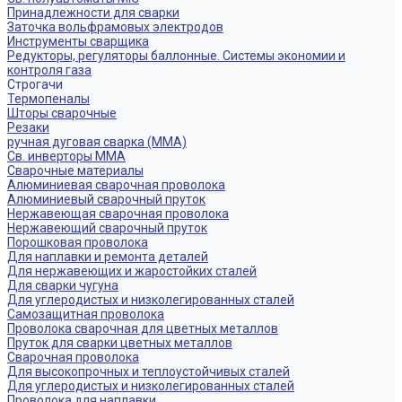
Принадлежности для сварки
Заточка вольфрамовых электродов
Инструменты сварщика
Редукторы, регуляторы баллонные. Системы экономии и
контроля газа
Строгачи
Термопеналы
Шторы сварочные
Резаки
ручная дуговая сварка (MMA)
Св. инверторы MMA
Сварочные материалы
Алюминиевая сварочная проволока
Алюминиевый сварочный пруток
Нержавеющая сварочная проволока
Нержавеющий сварочный пруток
Порошковая проволока
Для наплавки и ремонта деталей
Для нержавеющих и жаростойких сталей
Для сварки чугуна
Для углеродистых и низколегированных сталей
Самозащитная проволока
Проволока сварочная для цветных металлов
Пруток для сварки цветных металлов
Сварочная проволока
Для высокопрочных и теплоустойчивых сталей
Для углеродистых и низколегированных сталей
Проволока для наплавки