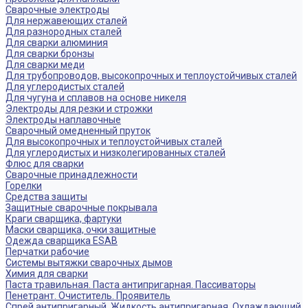
Сварочные электроды
Для нержавеющих сталей
Для разнородных сталей
Для сварки алюминия
Для сварки бронзы
Для сварки меди
Для трубопроводов, высокопрочных и теплоустойчивых сталей
Для углеродистых сталей
Для чугуна и сплавов на основе никеля
Электроды для резки и строжки
Электроды наплавочные
Сварочный омедненный пруток
Для высокопрочных и теплоустойчивых сталей
Для углеродистых и низколегированных сталей
Флюс для сварки
Сварочные принадлежности
Горелки
Средства защиты
Защитные сварочные покрывала
Краги сварщика, фартуки
Маски сварщика, очки защитные
Одежда сварщика ESAB
Перчатки рабочие
Системы вытяжки сварочных дымов
Химия для сварки
Паста травильная. Паста антипригарная. Пассиваторы
Пенетрант. Очиститель. Проявитель
Спрей антипригарный. Жидкость антипригарная, Охлаждающий