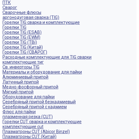
ПТК
Сварог
Сварочные флюсы
аргонодуговая сварка (TIG)
Горелки TIG сварка и комплектующие
Горелки TIG
Горелки TIG (ESAB)
Горелки TIG (EWM)
Горелки TIG (TBi)
Горелки TIG (Китай)
Горелки TIG (СВАРОГ)
Расходные комплектующие для TIG сварки
комплектующие тиг
Св. инверторы TIG
Материалы и оборудование для пайки
Алюминиевый припой
Латунный припой
Медно-фосфорный припой
Мягкий припой
Оборудование для пайки
Серебряный припой безкадмиевый
Серебряный припой с кадмием
Флюс для пайки
плазменная резка (CUT)
Горелки CUT сварка и комплектующие
комплектующие cut
Плазматроны CUT (Abicor Binzel)
Плазматроны CUT (Китай)