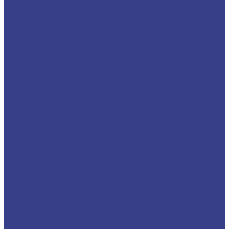
Для высокопрочных и теплоустойчивых сталей
Для углеродистых и низколегированных сталей
Проволока для наплавки
Сварочные электроды
Для нержавеющих сталей
Для разнородных сталей
Для сварки алюминия
Для сварки бронзы
Для сварки меди
Для трубопроводов, высокопрочных и теплоустойчивых сталей
Для углеродистых сталей
Для чугуна и сплавов на основе никеля
Электроды для резки и строжки
Электроды наплавочные
Сварочный омедненный пруток
Для высокопрочных и теплоустойчивых сталей
Для углеродистых и низколегированных сталей
Флюс для сварки
Сварочные принадлежности
Горелки
Средства защиты
Защитные сварочные покрывала
Краги сварщика, фартуки
Маски сварщика, очки защитные
Одежда сварщика ESAB
Перчатки рабочие
Системы вытяжки сварочных дымов
Химия для сварки