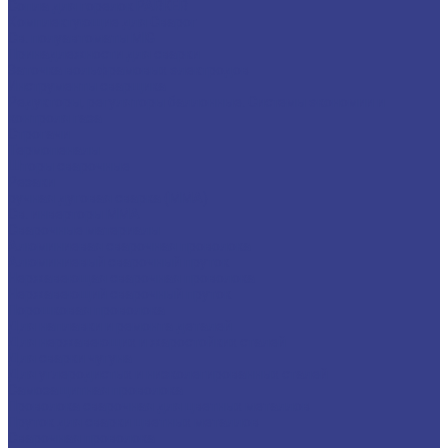
Сопла для горелок PARKER
Комплектующие для Сварог
Св. полуавтоматы MIG
Принадлежности для сварки
Заточка вольфрамовых электродов
Инструменты сварщика
Редукторы, регуляторы баллонные. Системы экономии и
контроля газа
Строгачи
Термопеналы
Шторы сварочные
Резаки
ручная дуговая сварка (MMA)
Св. инверторы MMA
Сварочные материалы
Алюминиевая сварочная проволока
Алюминиевый сварочный пруток
Нержавеющая сварочная проволока
Нержавеющий сварочный пруток
Порошковая проволока
Для наплавки и ремонта деталей
Для нержавеющих и жаростойких сталей
Для сварки чугуна
Для углеродистых и низколегированных сталей
Самозащитная проволока
Проволока сварочная для цветных металлов
Пруток для сварки цветных металлов
Сварочная проволока