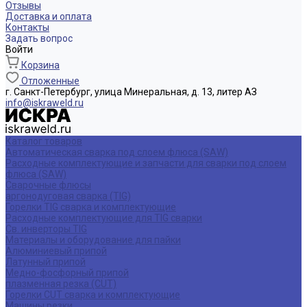
Отзывы
Доставка и оплата
Контакты
Задать вопрос
Войти
Корзина
Отложенные
г. Санкт-Петербург, улица Минеральная, д. 13, литер АЗ
info@iskraweld.ru
Каталог товаров
Автоматическая сварка под слоем флюса (SAW)
Расходные комплектующие и запчасти для сварки под слоем
флюса (SAW)
Сварочные флюсы
аргонодуговая сварка (TIG)
Горелки TIG сварка и комплектующие
Расходные комплектующие для TIG сварки
Св. инверторы TIG
Материалы и оборудование для пайки
Алюминиевый припой
Латунный припой
Медно-фосфорный припой
плазменная резка (CUT)
Горелки CUT сварка и комплектующие
Машины резки