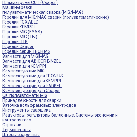
Плазматроны CUT (Сварог)
Машины резки
полуавтоматическая сварка (MIG/MAG)
Горелки для MIG/MAG сварки (полуавтоматические)
Горелки FOXWELD
Горелки KEMPPI
Горелки MIG (ESAB)
Горелки MIG (TBi)
Горелки ПТК
Горелки Сварог
Горелки серии TECH MS
Запчасти для MIG|MAG
Запчасти для ABICOR BINZEL
Запчасти для KEMPPI
Комплектующие MIG
Комплектующие для FRONIUS
Комплектующие для KEMPPI
Комплектующие для PARKER
Комплектующие для Сварог
Св. полуавтоматы MIG
Принадлежности для сварки
Заточка вольфрамовых электродов
Инструменты сварщика
Редукторы, регуляторы баллонные. Системы экономии и
контроля газа
Строгачи
Термопеналы
Шторы сварочные