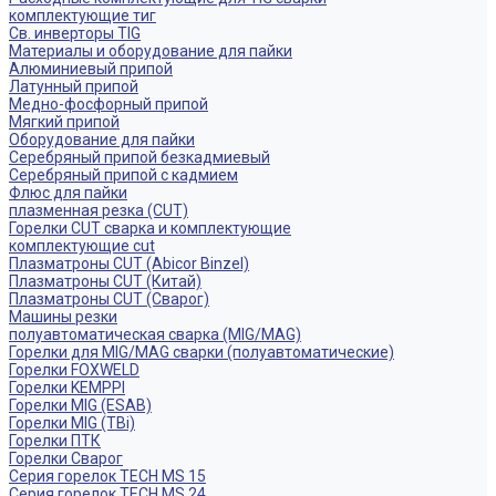
комплектующие тиг
Св. инверторы TIG
Материалы и оборудование для пайки
Алюминиевый припой
Латунный припой
Медно-фосфорный припой
Мягкий припой
Оборудование для пайки
Серебряный припой безкадмиевый
Серебряный припой с кадмием
Флюс для пайки
плазменная резка (CUT)
Горелки CUT сварка и комплектующие
комплектующие cut
Плазматроны CUT (Abicor Binzel)
Плазматроны CUT (Китай)
Плазматроны CUT (Сварог)
Машины резки
полуавтоматическая сварка (MIG/MAG)
Горелки для MIG/MAG сварки (полуавтоматические)
Горелки FOXWELD
Горелки KEMPPI
Горелки MIG (ESAB)
Горелки MIG (TBi)
Горелки ПТК
Горелки Сварог
Серия горелок TECH MS 15
Серия горелок TECH MS 24