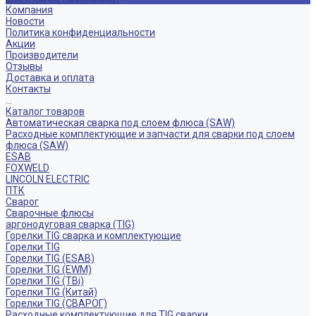
Компания
Новости
Политика конфиденциальности
Акции
Производители
Отзывы
Доставка и оплата
Контакты
...
Каталог товаров
Автоматическая сварка под слоем флюса (SAW)
Расходные комплектующие и запчасти для сварки под слоем
флюса (SAW)
ESAB
FOXWELD
LINCOLN ELECTRIC
ПТК
Сварог
Сварочные флюсы
аргонодуговая сварка (TIG)
Горелки TIG сварка и комплектующие
Горелки TIG
Горелки TIG (ESAB)
Горелки TIG (EWM)
Горелки TIG (TBi)
Горелки TIG (Китай)
Горелки TIG (СВАРОГ)
Расходные комплектующие для TIG сварки