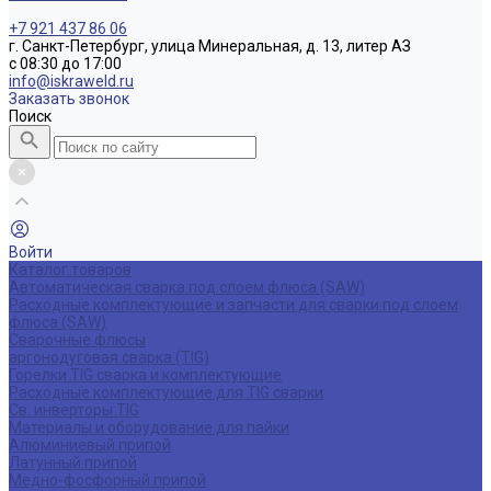
+7 921 437 86 06
г. Санкт-Петербург, улица Минеральная, д. 13, литер АЗ
с 08:30 до 17:00
info@iskraweld.ru
Заказать звонок
Поиск
Войти
Каталог товаров
Автоматическая сварка под слоем флюса (SAW)
Расходные комплектующие и запчасти для сварки под слоем
флюса (SAW)
Сварочные флюсы
аргонодуговая сварка (TIG)
Горелки TIG сварка и комплектующие
Расходные комплектующие для TIG сварки
Св. инверторы TIG
Материалы и оборудование для пайки
Алюминиевый припой
Латунный припой
Медно-фосфорный припой