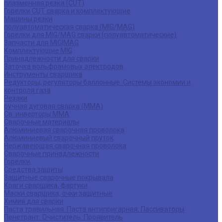
плазменная резка (CUT)
Горелки CUT сварка и комплектующие
Машины резки
полуавтоматическая сварка (MIG/MAG)
Горелки для MIG/MAG сварки (полуавтоматические)
Запчасти для MIG|MAG
Комплектующие MIG
Принадлежности для сварки
Заточка вольфрамовых электродов
Инструменты сварщика
Редукторы, регуляторы баллонные. Системы экономии и
контроля газа
Резаки
ручная дуговая сварка (MMA)
Св. инверторы MMA
Сварочные материалы
Алюминиевая сварочная проволока
Алюминиевый сварочный пруток
Нержавеющая сварочная проволока
Сварочные принадлежности
Горелки
Средства защиты
Защитные сварочные покрывала
Краги сварщика, фартуки
Маски сварщика, очки защитные
Химия для сварки
Паста травильная. Паста антипригарная. Пассиваторы
Пенетрант. Очиститель. Проявитель