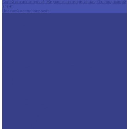
Спрей антипригарный. Жидкость антипригарная, Охлаждающий
агент
Цветной металлопрокат
Компания
Новости
Политика конфиденциальности
Акции
Производители
Отзывы
Доставка и оплата
Контакты
...
Каталог товаров
Автоматическая сварка под слоем флюса (SAW)
Расходные комплектующие и запчасти для сварки под слоем
флюса (SAW)
ESAB
FOXWELD
LINCOLN ELECTRIC
ПТК
Сварог
Сварочные флюсы
аргонодуговая сварка (TIG)
Горелки TIG сварка и комплектующие
Горелки TIG
Горелки TIG (ESAB)
Горелки TIG (EWM)
Горелки TIG (TBi)