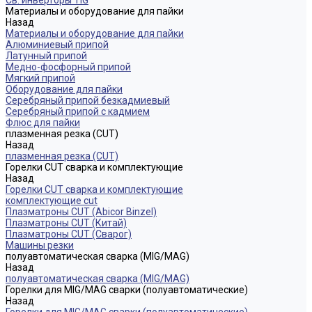
Св. инверторы TIG
Материалы и оборудование для пайки
Назад
Материалы и оборудование для пайки
Алюминиевый припой
Латунный припой
Медно-фосфорный припой
Мягкий припой
Оборудование для пайки
Серебряный припой безкадмиевый
Серебряный припой с кадмием
Флюс для пайки
плазменная резка (CUT)
Назад
плазменная резка (CUT)
Горелки CUT сварка и комплектующие
Назад
Горелки CUT сварка и комплектующие
комплектующие cut
Плазматроны CUT (Abicor Binzel)
Плазматроны CUT (Китай)
Плазматроны CUT (Сварог)
Машины резки
полуавтоматическая сварка (MIG/MAG)
Назад
полуавтоматическая сварка (MIG/MAG)
Горелки для MIG/MAG сварки (полуавтоматические)
Назад