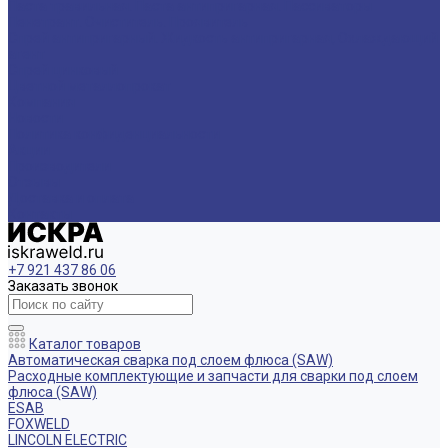
Паста травильная. Паста антипригарная. Пассиваторы
Пенетрант. Очиститель. Проявитель
Спрей антипригарный. Жидкость антипригарная, Охлаждающий
агент
Спрей цинковый
Цветной металлопрокат
Компания
Новости
Политика конфиденциальности
Акции
Производители
Отзывы
Доставка и оплата
Контакты
+7 921 437 86 06
Заказать звонок
Каталог товаров
Автоматическая сварка под слоем флюса (SAW)
Расходные комплектующие и запчасти для сварки под слоем
флюса (SAW)
ESAB
FOXWELD
LINCOLN ELECTRIC