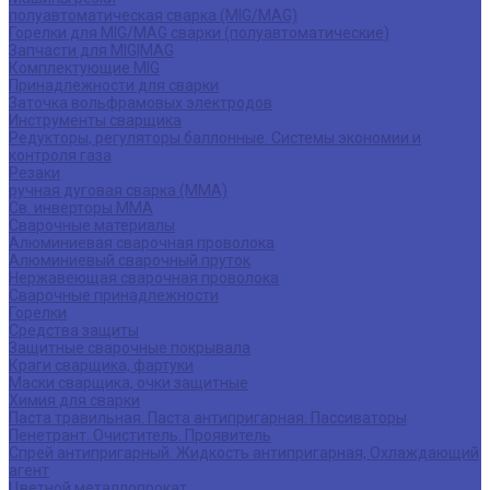
полуавтоматическая сварка (MIG/MAG)
Горелки для MIG/MAG сварки (полуавтоматические)
Запчасти для MIG|MAG
Комплектующие MIG
Принадлежности для сварки
Заточка вольфрамовых электродов
Инструменты сварщика
Редукторы, регуляторы баллонные. Системы экономии и
контроля газа
Резаки
ручная дуговая сварка (MMA)
Св. инверторы MMA
Сварочные материалы
Алюминиевая сварочная проволока
Алюминиевый сварочный пруток
Нержавеющая сварочная проволока
Сварочные принадлежности
Горелки
Средства защиты
Защитные сварочные покрывала
Краги сварщика, фартуки
Маски сварщика, очки защитные
Химия для сварки
Паста травильная. Паста антипригарная. Пассиваторы
Пенетрант. Очиститель. Проявитель
Спрей антипригарный. Жидкость антипригарная, Охлаждающий
агент
Цветной металлопрокат