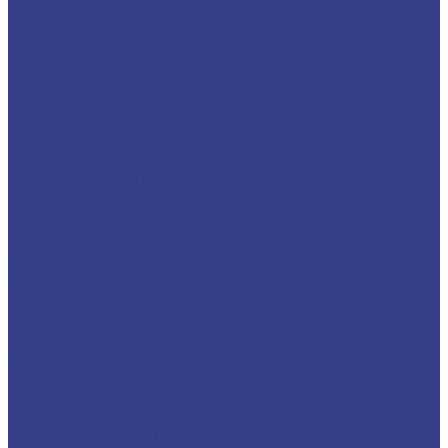
Горелки Сварог
Серия горелок TECH MS 15
Серия горелок TECH MS 24
Серия горелок TECH MS 25
Серия горелок TECH MS 26
Серия горелок TECH MS 36
Серия горелок TECH MS 40
Серия горелок TECH MS 400
Серия горелок TECH MS 450
Серия горелок TECH MS 500
Горелки серии TECH MS
Запчасти для MIG|MAG
Запчасти для ABICOR BINZEL
Запчасти для KEMPPI
Комплектующие MIG
Комплектующие для FRONIUS
Держатели (адаптеры) наконечников для FRONIUS
Диффузоры (распылители) для FRONIUS
Комплектующие для KEMPPI
Изоляционные кольца для горелок KEMPPI
Адаптеры (держатели) наконечника KEMPPI
Горла горелок (шейки) для KEMPPI
Диффузоры (распылители) для KEMPPI
Наконечники для KEMPPI
Направляющие каналы KEMPPI
Ролики и наборы для подающих устройств
Сопла для горелок КЕМPPI
Комплектующие для PARKER