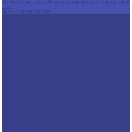
Спрей антипригарный. Жидкость антипригарная, Охлаждающий
агент
Цветной металлопрокат
Компания
Новости
Политика конфиденциальности
Акции
Производители
Отзывы
Доставка и оплата
Контакты
...
Каталог товаров
Автоматическая сварка под слоем флюса (SAW)
Расходные комплектующие и запчасти для сварки под слоем
флюса (SAW)
ESAB
FOXWELD
LINCOLN ELECTRIC
ПТК
Сварог
Сварочные флюсы
аргонодуговая сварка (TIG)
Горелки TIG сварка и комплектующие
Горелки TIG
Горелки TIG (ESAB)
Горелки TIG (EWM)
Горелки TIG (TBi)