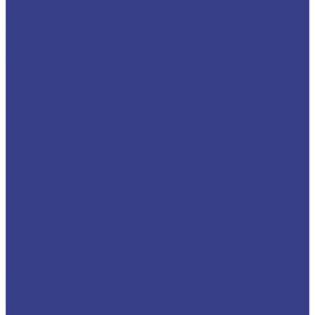
Сопла для горелок PARKER
Комплектующие для Сварог
Св. полуавтоматы MIG
Принадлежности для сварки
Заточка вольфрамовых электродов
Инструменты сварщика
Редукторы, регуляторы баллонные. Системы экономии и
контроля газа
Строгачи
Термопеналы
Шторы сварочные
Резаки
ручная дуговая сварка (MMA)
Св. инверторы MMA
Сварочные материалы
Алюминиевая сварочная проволока
Алюминиевый сварочный пруток
Нержавеющая сварочная проволока
Нержавеющий сварочный пруток
Порошковая проволока
Для наплавки и ремонта деталей
Для нержавеющих и жаростойких сталей
Для сварки чугуна
Для углеродистых и низколегированных сталей
Самозащитная проволока
Проволока сварочная для цветных металлов
Пруток для сварки цветных металлов
Сварочная проволока