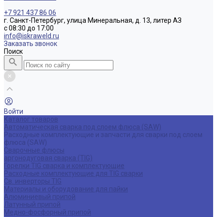
+7 921 437 86 06
г. Санкт-Петербург, улица Минеральная, д. 13, литер АЗ
с 08:30 до 17:00
info@iskraweld.ru
Заказать звонок
Поиск
Войти
Каталог товаров
Автоматическая сварка под слоем флюса (SAW)
Расходные комплектующие и запчасти для сварки под слоем
флюса (SAW)
Сварочные флюсы
аргонодуговая сварка (TIG)
Горелки TIG сварка и комплектующие
Расходные комплектующие для TIG сварки
Св. инверторы TIG
Материалы и оборудование для пайки
Алюминиевый припой
Латунный припой
Медно-фосфорный припой