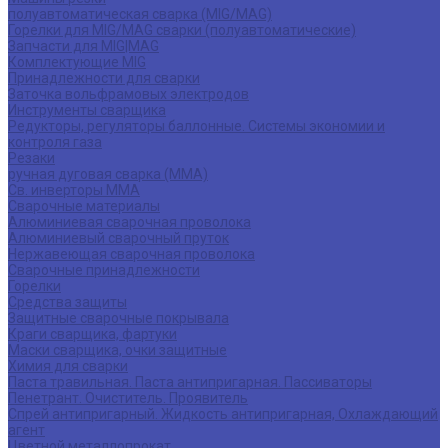
полуавтоматическая сварка (MIG/MAG)
Горелки для MIG/MAG сварки (полуавтоматические)
Запчасти для MIG|MAG
Комплектующие MIG
Принадлежности для сварки
Заточка вольфрамовых электродов
Инструменты сварщика
Редукторы, регуляторы баллонные. Системы экономии и
контроля газа
Резаки
ручная дуговая сварка (MMA)
Св. инверторы MMA
Сварочные материалы
Алюминиевая сварочная проволока
Алюминиевый сварочный пруток
Нержавеющая сварочная проволока
Сварочные принадлежности
Горелки
Средства защиты
Защитные сварочные покрывала
Краги сварщика, фартуки
Маски сварщика, очки защитные
Химия для сварки
Паста травильная. Паста антипригарная. Пассиваторы
Пенетрант. Очиститель. Проявитель
Спрей антипригарный. Жидкость антипригарная, Охлаждающий
агент
Цветной металлопрокат