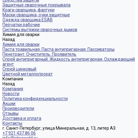
Средства защиты
Защитные сварочные покрывала
Краги сварщика, фартуки
Маски сварщика, очки защитные
Одежда сварщика ESAB
Перчатки рабочие
Системы вытяжки сварочных дымов
Химия для сварки
Назад
Химия для сварки
Паста травильная. Паста антипригарная. Пассиваторы
Пенетрант. Очиститель. Проявитель
Спрей антипригарный. Жидкость антипригарная, Охлаждающий
агент
Спрей цинковый
Цветной металлопрокат
Компания
Назад
Компания
Новости
Политика конфиденциальности
Акции
Производители
Отзывы
Доставка и оплата
Контакты
г. Санкт-Петербург, улица Минеральная, д. 13, литер АЗ
+7 921 437 86 06