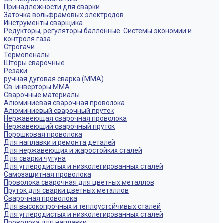
Принадлежности для сварки
Заточка вольфрамовых электродов
Инструменты сварщика
Редукторы, регуляторы баллонные. Системы экономии и
контроля газа
Строгачи
Термопеналы
Шторы сварочные
Резаки
ручная дуговая сварка (MMA)
Св. инверторы MMA
Сварочные материалы
Алюминиевая сварочная проволока
Алюминиевый сварочный пруток
Нержавеющая сварочная проволока
Нержавеющий сварочный пруток
Порошковая проволока
Для наплавки и ремонта деталей
Для нержавеющих и жаростойких сталей
Для сварки чугуна
Для углеродистых и низколегированных сталей
Самозащитная проволока
Проволока сварочная для цветных металлов
Пруток для сварки цветных металлов
Сварочная проволока
Для высокопрочных и теплоустойчивых сталей
Для углеродистых и низколегированных сталей
Проволока для наплавки