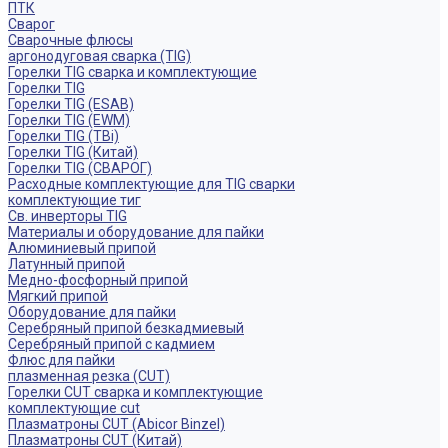
ПТК
Сварог
Сварочные флюсы
аргонодуговая сварка (TIG)
Горелки TIG сварка и комплектующие
Горелки TIG
Горелки TIG (ESAB)
Горелки TIG (EWM)
Горелки TIG (TBi)
Горелки TIG (Китай)
Горелки TIG (СВАРОГ)
Расходные комплектующие для TIG сварки
комплектующие тиг
Св. инверторы TIG
Материалы и оборудование для пайки
Алюминиевый припой
Латунный припой
Медно-фосфорный припой
Мягкий припой
Оборудование для пайки
Серебряный припой безкадмиевый
Серебряный припой с кадмием
Флюс для пайки
плазменная резка (CUT)
Горелки CUT сварка и комплектующие
комплектующие cut
Плазматроны CUT (Abicor Binzel)
Плазматроны CUT (Китай)