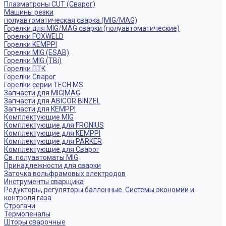
Плазматроны CUT (Сварог)
Машины резки
полуавтоматическая сварка (MIG/MAG)
Горелки для MIG/MAG сварки (полуавтоматические)
Горелки FOXWELD
Горелки KEMPPI
Горелки MIG (ESAB)
Горелки MIG (TBi)
Горелки ПТК
Горелки Сварог
Горелки серии TECH MS
Запчасти для MIG|MAG
Запчасти для ABICOR BINZEL
Запчасти для KEMPPI
Комплектующие MIG
Комплектующие для FRONIUS
Комплектующие для KEMPPI
Комплектующие для PARKER
Комплектующие для Сварог
Св. полуавтоматы MIG
Принадлежности для сварки
Заточка вольфрамовых электродов
Инструменты сварщика
Редукторы, регуляторы баллонные. Системы экономии и
контроля газа
Строгачи
Термопеналы
Шторы сварочные