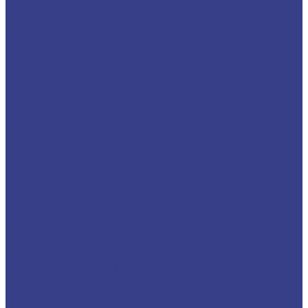
Для высокопрочных и теплоустойчивых сталей
Для углеродистых и низколегированных сталей
Проволока для наплавки
Сварочные электроды
Для нержавеющих сталей
Для разнородных сталей
Для сварки алюминия
Для сварки бронзы
Для сварки меди
Для трубопроводов, высокопрочных и теплоустойчивых сталей
Для углеродистых сталей
Для чугуна и сплавов на основе никеля
Электроды для резки и строжки
Электроды наплавочные
Сварочный омедненный пруток
Для высокопрочных и теплоустойчивых сталей
Для углеродистых и низколегированных сталей
Флюс для сварки
Сварочные принадлежности
Горелки
Средства защиты
Защитные сварочные покрывала
Краги сварщика, фартуки
Маски сварщика, очки защитные
Одежда сварщика ESAB
Перчатки рабочие
Системы вытяжки сварочных дымов
Химия для сварки