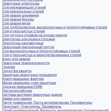
Сварочные электроды
Для нержавеющих сталей
Для разнородных сталей
Для сварки алюминия
Для сварки бронзы
Для сварки меди
Для трубопроводов, высокопрочных и теплоустойчивых сталей
Для углеродистых сталей
Для чугуна и сплавов на основе никеля
Электроды для резки и строжки
Электроды наплавочные
Сварочный омедненный пруток
Для высокопрочных и теплоустойчивых сталей
Для углеродистых и низколегированных сталей
Флюс для сварки
Сварочные принадлежности
Горелки
Средства защиты
Защитные сварочные покрывала
Краги сварщика, фартуки
Маски сварщика, очки защитные
Одежда сварщика ESAB
Перчатки рабочие
Системы вытяжки сварочных дымов
Химия для сварки
Паста травильная. Паста антипригарная. Пассиваторы
Пенетрант. Очиститель. Проявитель
Спрей антипригарный. Жидкость антипригарная, Охлаждающий