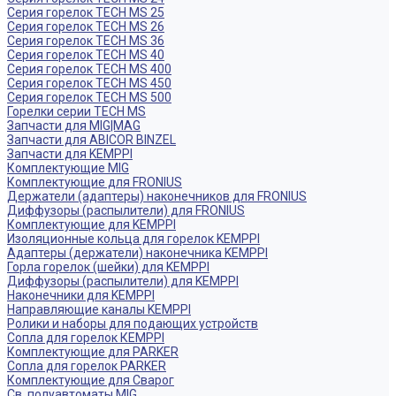
Серия горелок TECH MS 25
Серия горелок TECH MS 26
Серия горелок TECH MS 36
Серия горелок TECH MS 40
Серия горелок TECH MS 400
Серия горелок TECH MS 450
Серия горелок TECH MS 500
Горелки серии TECH MS
Запчасти для MIG|MAG
Запчасти для ABICOR BINZEL
Запчасти для KEMPPI
Комплектующие MIG
Комплектующие для FRONIUS
Держатели (адаптеры) наконечников для FRONIUS
Диффузоры (распылители) для FRONIUS
Комплектующие для KEMPPI
Изоляционные кольца для горелок KEMPPI
Адаптеры (держатели) наконечника KEMPPI
Горла горелок (шейки) для KEMPPI
Диффузоры (распылители) для KEMPPI
Наконечники для KEMPPI
Направляющие каналы KEMPPI
Ролики и наборы для подающих устройств
Сопла для горелок КЕМPPI
Комплектующие для PARKER
Сопла для горелок PARKER
Комплектующие для Сварог
Св. полуавтоматы MIG