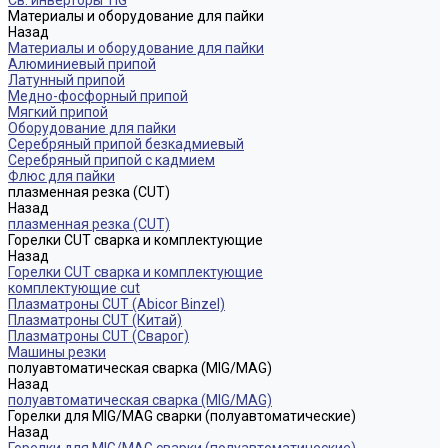
Св. инверторы TIG
Материалы и оборудование для пайки
Назад
Материалы и оборудование для пайки
Алюминиевый припой
Латунный припой
Медно-фосфорный припой
Мягкий припой
Оборудование для пайки
Серебряный припой безкадмиевый
Серебряный припой с кадмием
Флюс для пайки
плазменная резка (CUT)
Назад
плазменная резка (CUT)
Горелки CUT сварка и комплектующие
Назад
Горелки CUT сварка и комплектующие
комплектующие cut
Плазматроны CUT (Abicor Binzel)
Плазматроны CUT (Китай)
Плазматроны CUT (Сварог)
Машины резки
полуавтоматическая сварка (MIG/MAG)
Назад
полуавтоматическая сварка (MIG/MAG)
Горелки для MIG/MAG сварки (полуавтоматические)
Назад