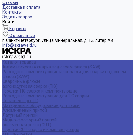
Отзывы
Доставка и оплата
Контакты
Задать вопрос
Войти
Корзина
Отложенные
г. Санкт-Петербург, улица Минеральная, д. 13, литер АЗ
info@iskraweld.ru
Каталог товаров
Автоматическая сварка под слоем флюса (SAW)
Расходные комплектующие и запчасти для сварки под слоем
флюса (SAW)
Сварочные флюсы
аргонодуговая сварка (TIG)
Горелки TIG сварка и комплектующие
Расходные комплектующие для TIG сварки
Св. инверторы TIG
Материалы и оборудование для пайки
Алюминиевый припой
Латунный припой
Медно-фосфорный припой
плазменная резка (CUT)
Горелки CUT сварка и комплектующие
Машины резки