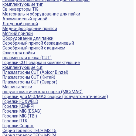
комплектующие тиг
Св. инверторы TIG
Материалы и оборудование для пайки
Алюминиевый припой
Латунный припой
Медно-фосфорный припой
Мягкий припой
Оборудование для пайки
Серебряный припой безкадмиевый
Серебряный припой с кадмием
Флюс для пайки
плазменная резка (CUT)
Горелки CUT сварка и комплектующие
комплектующие cut
Плазматроны CUT (Abicor Binzel)
Плазматроны CUT (Китай)
Плазматроны CUT (Сварог)
Машины резки
полуавтоматическая сварка (MIG/MAG)
Горелки для MIG/MAG сварки (полуавтоматические)
Горелки FOXWELD
Горелки KEMPPI
Горелки MIG (ESAB)
Горелки MIG (TBi)
Горелки ПТК
Горелки Сварог
Серия горелок TECH MS 15
Серия горелок TECH MS 24