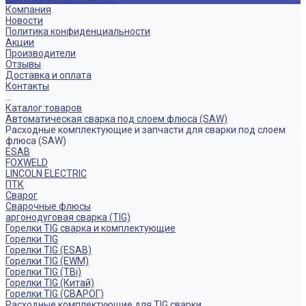
Компания
Новости
Политика конфиденциальности
Акции
Производители
Отзывы
Доставка и оплата
Контакты
...
Каталог товаров
Автоматическая сварка под слоем флюса (SAW)
Расходные комплектующие и запчасти для сварки под слоем
флюса (SAW)
ESAB
FOXWELD
LINCOLN ELECTRIC
ПТК
Сварог
Сварочные флюсы
аргонодуговая сварка (TIG)
Горелки TIG сварка и комплектующие
Горелки TIG
Горелки TIG (ESAB)
Горелки TIG (EWM)
Горелки TIG (TBi)
Горелки TIG (Китай)
Горелки TIG (СВАРОГ)
Расходные комплектующие для TIG сварки