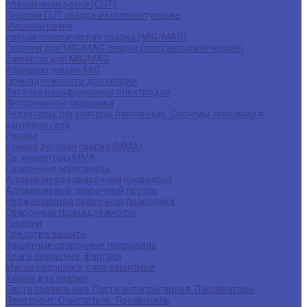
плазменная резка (CUT)
Горелки CUT сварка и комплектующие
Машины резки
полуавтоматическая сварка (MIG/MAG)
Горелки для MIG/MAG сварки (полуавтоматические)
Запчасти для MIG|MAG
Комплектующие MIG
Принадлежности для сварки
Заточка вольфрамовых электродов
Инструменты сварщика
Редукторы, регуляторы баллонные. Системы экономии и
контроля газа
Резаки
ручная дуговая сварка (MMA)
Св. инверторы MMA
Сварочные материалы
Алюминиевая сварочная проволока
Алюминиевый сварочный пруток
Нержавеющая сварочная проволока
Сварочные принадлежности
Горелки
Средства защиты
Защитные сварочные покрывала
Краги сварщика, фартуки
Маски сварщика, очки защитные
Химия для сварки
Паста травильная. Паста антипригарная. Пассиваторы
Пенетрант. Очиститель. Проявитель