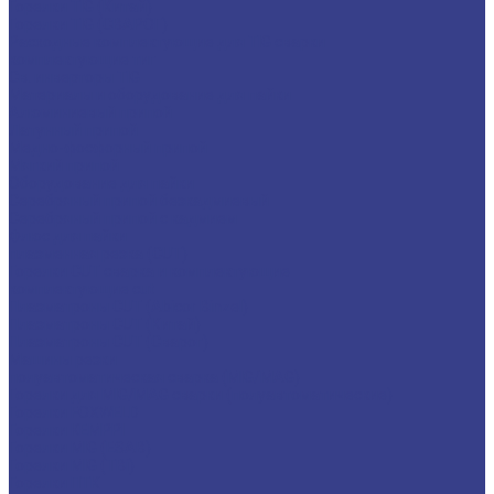
Горелки TIG (Китай)
Горелки TIG (СВАРОГ)
Расходные комплектующие для TIG сварки
комплектующие тиг
Св. инверторы TIG
Материалы и оборудование для пайки
Алюминиевый припой
Латунный припой
Медно-фосфорный припой
Мягкий припой
Оборудование для пайки
Серебряный припой безкадмиевый
Серебряный припой с кадмием
Флюс для пайки
плазменная резка (CUT)
Горелки CUT сварка и комплектующие
комплектующие cut
Плазматроны CUT (Abicor Binzel)
Плазматроны CUT (Китай)
Плазматроны CUT (Сварог)
Машины резки
полуавтоматическая сварка (MIG/MAG)
Горелки для MIG/MAG сварки (полуавтоматические)
Горелки FOXWELD
Горелки KEMPPI
Горелки MIG (ESAB)
Горелки MIG (TBi)
Горелки ПТК