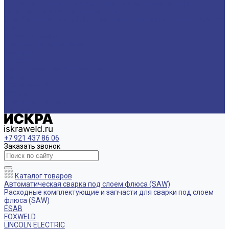
Паста травильная. Паста антипригарная. Пассиваторы
Пенетрант. Очиститель. Проявитель
Спрей антипригарный. Жидкость антипригарная, Охлаждающий
агент
Спрей цинковый
Цветной металлопрокат
Компания
Новости
Политика конфиденциальности
Акции
Производители
Отзывы
Доставка и оплата
Контакты
+7 921 437 86 06
Заказать звонок
Каталог товаров
Автоматическая сварка под слоем флюса (SAW)
Расходные комплектующие и запчасти для сварки под слоем
флюса (SAW)
ESAB
FOXWELD
LINCOLN ELECTRIC