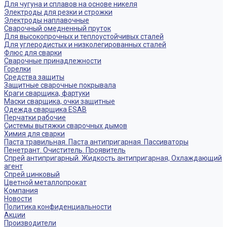
Для чугуна и сплавов на основе никеля
Электроды для резки и строжки
Электроды наплавочные
Сварочный омедненный пруток
Для высокопрочных и теплоустойчивых сталей
Для углеродистых и низколегированных сталей
Флюс для сварки
Сварочные принадлежности
Горелки
Средства защиты
Защитные сварочные покрывала
Краги сварщика, фартуки
Маски сварщика, очки защитные
Одежда сварщика ESAB
Перчатки рабочие
Системы вытяжки сварочных дымов
Химия для сварки
Паста травильная. Паста антипригарная. Пассиваторы
Пенетрант. Очиститель. Проявитель
Спрей антипригарный. Жидкость антипригарная, Охлаждающий
агент
Спрей цинковый
Цветной металлопрокат
Компания
Новости
Политика конфиденциальности
Акции
Производители