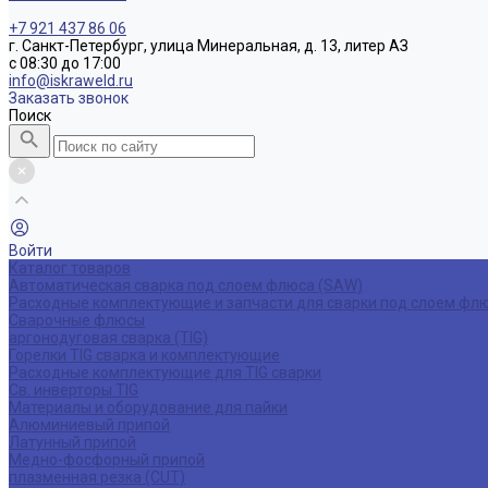
+7 921 437 86 06
г. Санкт-Петербург, улица Минеральная, д. 13, литер АЗ
с 08:30 до 17:00
info@iskraweld.ru
Заказать звонок
Поиск
Войти
Каталог товаров
Автоматическая сварка под слоем флюса (SAW)
Расходные комплектующие и запчасти для сварки под слоем фл
Сварочные флюсы
аргонодуговая сварка (TIG)
Горелки TIG сварка и комплектующие
Расходные комплектующие для TIG сварки
Св. инверторы TIG
Материалы и оборудование для пайки
Алюминиевый припой
Латунный припой
Медно-фосфорный припой
плазменная резка (CUT)