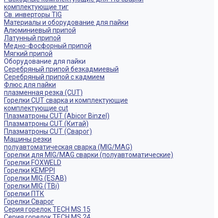
комплектующие тиг
Св. инверторы TIG
Материалы и оборудование для пайки
Алюминиевый припой
Латунный припой
Медно-фосфорный припой
Мягкий припой
Оборудование для пайки
Серебряный припой безкадмиевый
Серебряный припой с кадмием
Флюс для пайки
плазменная резка (CUT)
Горелки CUT сварка и комплектующие
комплектующие cut
Плазматроны CUT (Abicor Binzel)
Плазматроны CUT (Китай)
Плазматроны CUT (Сварог)
Машины резки
полуавтоматическая сварка (MIG/MAG)
Горелки для MIG/MAG сварки (полуавтоматические)
Горелки FOXWELD
Горелки KEMPPI
Горелки MIG (ESAB)
Горелки MIG (TBi)
Горелки ПТК
Горелки Сварог
Серия горелок TECH MS 15
Серия горелок TECH MS 24