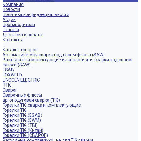
Компания
Новости
Политика конфиденциальности
Акции
Производители
Отзывы
Доставка и оплата
Контакты
...
Каталог товаров
Автоматическая сварка под слоем флюса (SAW)
Расходные комплектующие и запчасти для сварки под слоем
флюса (SAW)
ESAB
FOXWELD
LINCOLN ELECTRIC
ПТК
Сварог
Сварочные флюсы
аргонодуговая сварка (TIG)
Горелки TIG сварка и комплектующие
Горелки TIG
Горелки TIG (ESAB)
Горелки TIG (EWM)
Горелки TIG (TBi)
Горелки TIG (Китай)
Горелки TIG (СВАРОГ)
Расходные комплектующие для TIG сварки