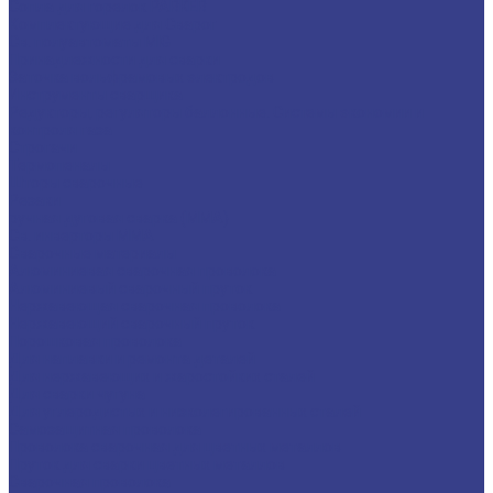
Сопла для горелок PARKER
Комплектующие для Сварог
Св. полуавтоматы MIG
Принадлежности для сварки
Заточка вольфрамовых электродов
Инструменты сварщика
Редукторы, регуляторы баллонные. Системы экономии и
контроля газа
Строгачи
Термопеналы
Шторы сварочные
Резаки
ручная дуговая сварка (MMA)
Св. инверторы MMA
Сварочные материалы
Алюминиевая сварочная проволока
Алюминиевый сварочный пруток
Нержавеющая сварочная проволока
Нержавеющий сварочный пруток
Порошковая проволока
Для наплавки и ремонта деталей
Для нержавеющих и жаростойких сталей
Для сварки чугуна
Для углеродистых и низколегированных сталей
Самозащитная проволока
Проволока сварочная для цветных металлов
Пруток для сварки цветных металлов
Сварочная проволока