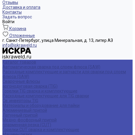
Отзывы
Доставка и оплата
Контакты
Задать вопрос
Войти
Корзина
Отложенные
г. Санкт-Петербург, улица Минеральная, д. 13, литер АЗ
info@iskraweld.ru
Каталог товаров
Автоматическая сварка под слоем флюса (SAW)
Расходные комплектующие и запчасти для сварки под слоем
флюса (SAW)
Сварочные флюсы
аргонодуговая сварка (TIG)
Горелки TIG сварка и комплектующие
Расходные комплектующие для TIG сварки
Св. инверторы TIG
Материалы и оборудование для пайки
Алюминиевый припой
Латунный припой
Медно-фосфорный припой
плазменная резка (CUT)
Горелки CUT сварка и комплектующие
Машины резки