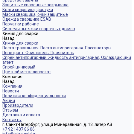
Средства защиты
Защитные сварочные покрывала
Краги сварщика, фартуки
Маски сварщика, очки защитные
Одежда сварщика ESAB
Перчатки рабочие
Системы вытяжки сварочных дымов
Химия для сварки
Назад
Химия для сварки
Паста травильная. Паста антипригарная. Пассиваторы
Пенетрант. Очиститель. Проявитель
Спрей антипригарный. Жидкость антипригарная, Охлаждающий
агент
Спрей цинковый
Цветной металлопрокат
Компания
Назад
Компания
Новости
Политика конфиденциальности
Акции
Производители
Отзывы
Доставка и оплата
Контакты
г. Санкт-Петербург, улица Минеральная, д. 13, литер АЗ
+7 921 437 86 06