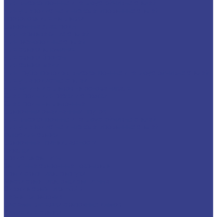
Для высокопрочных и теплоустойчивых сталей
Для углеродистых и низколегированных сталей
Проволока для наплавки
Сварочные электроды
Для нержавеющих сталей
Для разнородных сталей
Для сварки алюминия
Для сварки бронзы
Для сварки меди
Для трубопроводов, высокопрочных и теплоустойчивых сталей
Для углеродистых сталей
Для чугуна и сплавов на основе никеля
Электроды для резки и строжки
Электроды наплавочные
Сварочный омедненный пруток
Для высокопрочных и теплоустойчивых сталей
Для углеродистых и низколегированных сталей
Флюс для сварки
Сварочные принадлежности
Горелки
Средства защиты
Защитные сварочные покрывала
Краги сварщика, фартуки
Маски сварщика, очки защитные
Одежда сварщика ESAB
Перчатки рабочие
Системы вытяжки сварочных дымов
Химия для сварки