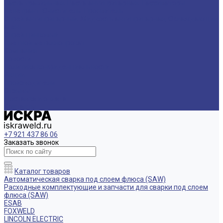
Паста травильная. Паста антипригарная. Пассиваторы
Пенетрант. Очиститель. Проявитель
Спрей антипригарный. Жидкость антипригарная, Охлаждающий
агент
Спрей цинковый
Цветной металлопрокат
Компания
Новости
Политика конфиденциальности
Акции
Производители
Отзывы
Доставка и оплата
Контакты
+7 921 437 86 06
Заказать звонок
Каталог товаров
Автоматическая сварка под слоем флюса (SAW)
Расходные комплектующие и запчасти для сварки под слоем
флюса (SAW)
ESAB
FOXWELD
LINCOLN ELECTRIC