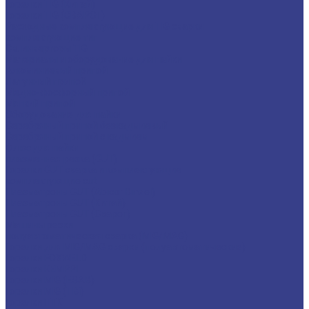
Горелки TIG (Китай)
Горелки TIG (СВАРОГ)
Расходные комплектующие для TIG сварки
комплектующие тиг
Св. инверторы TIG
Материалы и оборудование для пайки
Алюминиевый припой
Латунный припой
Медно-фосфорный припой
Мягкий припой
Оборудование для пайки
Серебряный припой безкадмиевый
Серебряный припой с кадмием
Флюс для пайки
плазменная резка (CUT)
Горелки CUT сварка и комплектующие
комплектующие cut
Плазматроны CUT (Abicor Binzel)
Плазматроны CUT (Китай)
Плазматроны CUT (Сварог)
Машины резки
полуавтоматическая сварка (MIG/MAG)
Горелки для MIG/MAG сварки (полуавтоматические)
Горелки FOXWELD
Горелки KEMPPI
Горелки MIG (ESAB)
Горелки MIG (TBi)
Горелки ПТК