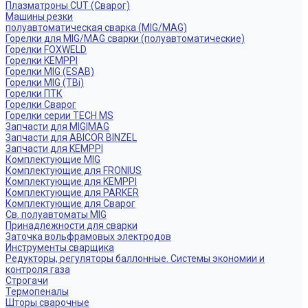
Плазматроны CUT (Сварог)
Машины резки
полуавтоматическая сварка (MIG/MAG)
Горелки для MIG/MAG сварки (полуавтоматические)
Горелки FOXWELD
Горелки KEMPPI
Горелки MIG (ESAB)
Горелки MIG (TBi)
Горелки ПТК
Горелки Сварог
Горелки серии TECH MS
Запчасти для MIG|MAG
Запчасти для ABICOR BINZEL
Запчасти для KEMPPI
Комплектующие MIG
Комплектующие для FRONIUS
Комплектующие для KEMPPI
Комплектующие для PARKER
Комплектующие для Сварог
Св. полуавтоматы MIG
Принадлежности для сварки
Заточка вольфрамовых электродов
Инструменты сварщика
Редукторы, регуляторы баллонные. Системы экономии и
контроля газа
Строгачи
Термопеналы
Шторы сварочные