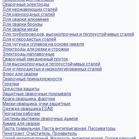
Сварочные электроды
Для нержавеющих сталей
Для разнородных сталей
Для сварки алюминия
Для сварки бронзы
Для сварки меди
Для трубопроводов, высокопрочных и теплоустойчивых сталей
Для углеродистых сталей
Для чугуна и сплавов на основе никеля
Электроды для резки и строжки
Электроды наплавочные
Сварочный омедненный пруток
Для высокопрочных и теплоустойчивых сталей
Для углеродистых и низколегированных сталей
Флюс для сварки
Сварочные принадлежности
Горелки
Средства защиты
Защитные сварочные покрывала
Краги сварщика, фартуки
Маски сварщика, очки защитные
Одежда сварщика ESAB
Перчатки рабочие
Системы вытяжки сварочных дымов
Химия для сварки
Паста травильная. Паста антипригарная. Пассиваторы
Пенетрант. Очиститель. Проявитель
Спрей антипригарный. Жидкость антипригарная, Охлаждающий