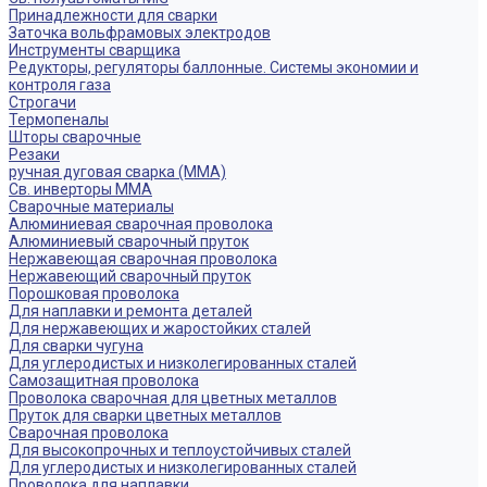
Принадлежности для сварки
Заточка вольфрамовых электродов
Инструменты сварщика
Редукторы, регуляторы баллонные. Системы экономии и
контроля газа
Строгачи
Термопеналы
Шторы сварочные
Резаки
ручная дуговая сварка (MMA)
Св. инверторы MMA
Сварочные материалы
Алюминиевая сварочная проволока
Алюминиевый сварочный пруток
Нержавеющая сварочная проволока
Нержавеющий сварочный пруток
Порошковая проволока
Для наплавки и ремонта деталей
Для нержавеющих и жаростойких сталей
Для сварки чугуна
Для углеродистых и низколегированных сталей
Самозащитная проволока
Проволока сварочная для цветных металлов
Пруток для сварки цветных металлов
Сварочная проволока
Для высокопрочных и теплоустойчивых сталей
Для углеродистых и низколегированных сталей
Проволока для наплавки