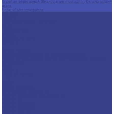
Спрей антипригарный. Жидкость антипригарная, Охлаждающий
агент
Цветной металлопрокат
Компания
Новости
Политика конфиденциальности
Акции
Производители
Отзывы
Доставка и оплата
Контакты
...
Каталог товаров
Автоматическая сварка под слоем флюса (SAW)
Расходные комплектующие и запчасти для сварки под слоем
флюса (SAW)
ESAB
FOXWELD
LINCOLN ELECTRIC
ПТК
Сварог
Сварочные флюсы
аргонодуговая сварка (TIG)
Горелки TIG сварка и комплектующие
Горелки TIG
Горелки TIG (ESAB)
Горелки TIG (EWM)
Горелки TIG (TBi)