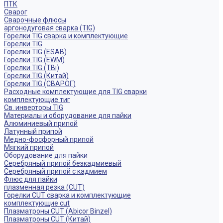
ПТК
Сварог
Сварочные флюсы
аргонодуговая сварка (TIG)
Горелки TIG сварка и комплектующие
Горелки TIG
Горелки TIG (ESAB)
Горелки TIG (EWM)
Горелки TIG (TBi)
Горелки TIG (Китай)
Горелки TIG (СВАРОГ)
Расходные комплектующие для TIG сварки
комплектующие тиг
Св. инверторы TIG
Материалы и оборудование для пайки
Алюминиевый припой
Латунный припой
Медно-фосфорный припой
Мягкий припой
Оборудование для пайки
Серебряный припой безкадмиевый
Серебряный припой с кадмием
Флюс для пайки
плазменная резка (CUT)
Горелки CUT сварка и комплектующие
комплектующие cut
Плазматроны CUT (Abicor Binzel)
Плазматроны CUT (Китай)