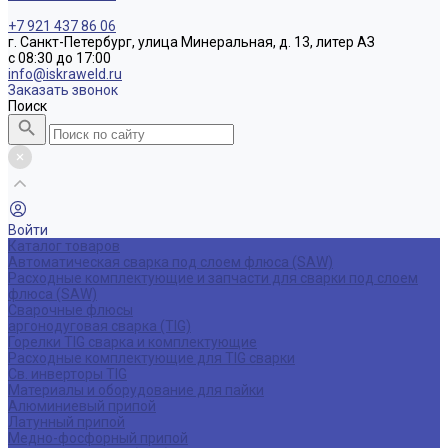
+7 921 437 86 06
г. Санкт-Петербург, улица Минеральная, д. 13, литер АЗ
с 08:30 до 17:00
info@iskraweld.ru
Заказать звонок
Поиск
Войти
Каталог товаров
Автоматическая сварка под слоем флюса (SAW)
Расходные комплектующие и запчасти для сварки под слоем
флюса (SAW)
Сварочные флюсы
аргонодуговая сварка (TIG)
Горелки TIG сварка и комплектующие
Расходные комплектующие для TIG сварки
Св. инверторы TIG
Материалы и оборудование для пайки
Алюминиевый припой
Латунный припой
Медно-фосфорный припой