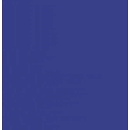
Горелки Сварог
Серия горелок TECH MS 15
Серия горелок TECH MS 24
Серия горелок TECH MS 25
Серия горелок TECH MS 26
Серия горелок TECH MS 36
Серия горелок TECH MS 40
Серия горелок TECH MS 400
Серия горелок TECH MS 450
Серия горелок TECH MS 500
Горелки серии TECH MS
Запчасти для MIG|MAG
Запчасти для ABICOR BINZEL
Запчасти для KEMPPI
Комплектующие MIG
Комплектующие для FRONIUS
Держатели (адаптеры) наконечников для FRONIUS
Диффузоры (распылители) для FRONIUS
Комплектующие для KEMPPI
Изоляционные кольца для горелок KEMPPI
Адаптеры (держатели) наконечника KEMPPI
Горла горелок (шейки) для KEMPPI
Диффузоры (распылители) для KEMPPI
Наконечники для KEMPPI
Направляющие каналы KEMPPI
Ролики и наборы для подающих устройств
Сопла для горелок КЕМPPI
Комплектующие для PARKER