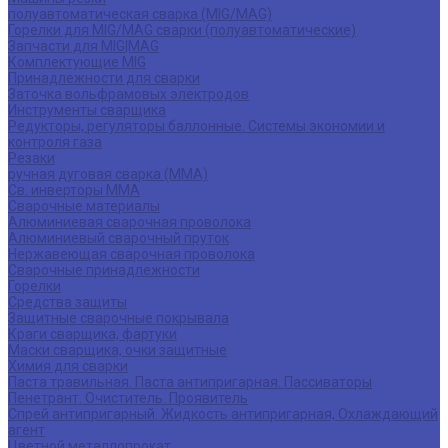
полуавтоматическая сварка (MIG/MAG)
Горелки для MIG/MAG сварки (полуавтоматические)
Запчасти для MIG|MAG
Комплектующие MIG
Принадлежности для сварки
Заточка вольфрамовых электродов
Инструменты сварщика
Редукторы, регуляторы баллонные. Системы экономии и
контроля газа
Резаки
ручная дуговая сварка (MMA)
Св. инверторы MMA
Сварочные материалы
Алюминиевая сварочная проволока
Алюминиевый сварочный пруток
Нержавеющая сварочная проволока
Сварочные принадлежности
Горелки
Средства защиты
Защитные сварочные покрывала
Краги сварщика, фартуки
Маски сварщика, очки защитные
Химия для сварки
Паста травильная. Паста антипригарная. Пассиваторы
Пенетрант. Очиститель. Проявитель
Спрей антипригарный. Жидкость антипригарная, Охлаждающий
агент
Цветной металлопрокат