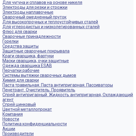
Для чугуна и сплавов на основе никеля
Электроды для резки и строжки
Электроды наплавочные
Сварочный омедненный пруток
Для высокопрочных и теплоустойчивых сталей
Для углеродистых и низколегированных сталей
Флюс для сварки
Сварочные принадлежности
Горелки
Средства защиты
Защитные сварочные покрывала
Краги сварщика, фартуки
Маски сварщика, очки защитные
Одежда сварщика ESAB
Перчатки рабочие
Системы вытяжки сварочных дымов
Химия для сварки
Паста травильная. Паста антипригарная. Пассиваторы
Пенетрант. Очиститель. Проявитель
Спрей антипригарный. Жидкость антипригарная, Охлаждающий
агент
Спрей цинковый
Цветной металлопрокат
Компания
Новости
Политика конфиденциальности
Акции
Производители