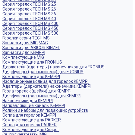
Серия горелок TECH MS 25
Серия горелок TECH MS 26
Серия горелок TECH MS 36
Серия горелок TECH MS 40
Серия горелок TECH MS 400
Серия горелок TECH MS 450
Серия горелок TECH MS 500
Горелки серии TECH MS
Запчасти для MIG|MAG
Запчасти для ABICOR BINZEL
Запчасти для KEMPPI
Комплектующие MIG
Комплектующие для FRONIUS
Держатели (адаптеры) наконечников для FRONIUS
Диффузоры (распылители) для FRONIUS
Комплектующие для KEMPPI
Изоляционные кольца для горелок KEMPPI
Адаптеры (держатели) наконечника KEMPPI
Горла горелок (шейки) для KEMPPI
Диффузоры (распылители) для KEMPPI
Наконечники для KEMPPI
Направляющие каналы KEMPPI
Ролики и наборы для подающих устройств
Сопла для горелок КЕМPPI
Комплектующие для PARKER
Сопла для горелок PARKER
Комплектующие для Сварог
Св. полуавтоматы MIG