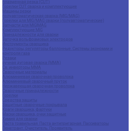
плазменная резка (CUT)
Горелки CUT сварка и комплектующие
Машины резки
полуавтоматическая сварка (MIG/MAG)
Горелки для MIG/MAG сварки (полуавтоматические)
Запчасти для MIG|MAG
Комплектующие MIG
Принадлежности для сварки
Заточка вольфрамовых электродов
Инструменты сварщика
Редукторы, регуляторы баллонные. Системы экономии и
контроля газа
Резаки
ручная дуговая сварка (MMA)
Св. инверторы MMA
Сварочные материалы
Алюминиевая сварочная проволока
Алюминиевый сварочный пруток
Нержавеющая сварочная проволока
Сварочные принадлежности
Горелки
Средства защиты
Защитные сварочные покрывала
Краги сварщика, фартуки
Маски сварщика, очки защитные
Химия для сварки
Паста травильная. Паста антипригарная. Пассиваторы
Пенетрант. Очиститель. Проявитель