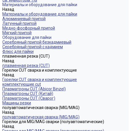
Св. инверторы TIG
Материалы и оборудование для пайки
Назад
Материалы и оборудование для пайки
Алюминиевый припой
Латунный припой
Медно-фосфорный припой
Мягкий припой
Оборудование для пайки
Серебряный припой безкадмиевый
Серебряный припой с кадмием
Флюс для пайки
плазменная резка (CUT)
Назад
плазменная резка (CUT)
Горелки CUT сварка и комплектующие
Назад
Горелки CUT сварка и комплектующие
комплектующие cut
Плазматроны CUT (Abicor Binzel)
Плазматроны CUT (Китай)
Плазматроны CUT (Сварог)
Машины резки
полуавтоматическая сварка (MIG/MAG)
Назад
полуавтоматическая сварка (MIG/MAG)
Горелки для MIG/MAG сварки (полуавтоматические)
Назад